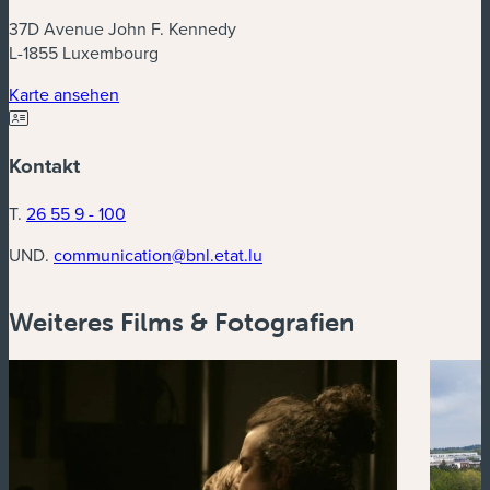
37D Avenue John F. Kennedy
L-1855 Luxembourg
(neues Fenster)
Karte ansehen
Kontakt
T.
26 55 9 - 100
UND.
communication@bnl.etat.lu
Weiteres Films & Fotografien