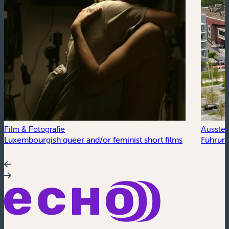
Film & Fotografie
Ausstel
Luxembourgish queer and/or feminist short films
Führung