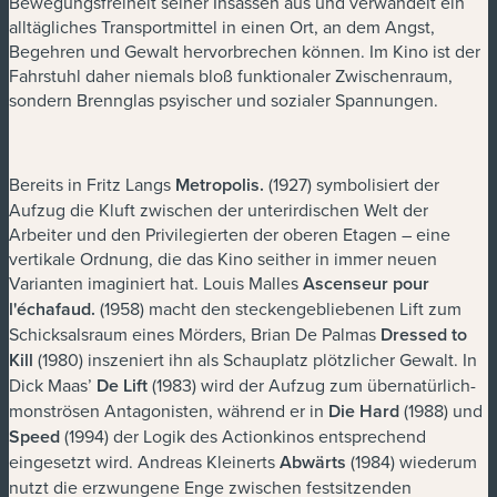
Bewegungsfreiheit seiner Insassen aus und verwandelt ein
alltägliches Transportmittel in einen Ort, an dem Angst,
Begehren und Gewalt hervorbrechen können. Im Kino ist der
Fahrstuhl daher niemals bloß funktionaler Zwischenraum,
sondern Brennglas psyischer und sozialer Spannungen.
Bereits in Fritz Langs
Metropolis.
(1927) symbolisiert der
Aufzug die Kluft zwischen der unterirdischen Welt der
Arbeiter und den Privilegierten der oberen Etagen – eine
vertikale Ordnung, die das Kino seither in immer neuen
Varianten imaginiert hat. Louis Malles
Ascenseur pour
l'échafaud
.
(1958) macht den steckengebliebenen Lift zum
Schicksalsraum eines Mörders, Brian De Palmas
Dressed to
Kill
(1980) inszeniert ihn als Schauplatz plötzlicher Gewalt. In
Dick Maas’
De Lift
(1983) wird der Aufzug zum übernatürlich-
monströsen Antagonisten, während er in
Die Hard
(1988) und
Speed
(1994) der Logik des Actionkinos entsprechend
eingesetzt wird. Andreas Kleinerts
Abwärts
(1984) wiederum
nutzt die erzwungene Enge zwischen festsitzenden