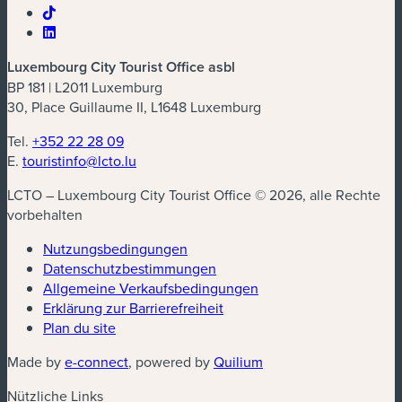
Luxembourg City Tourist Office asbl
BP 181 | L2011 Luxemburg
30, Place Guillaume II, L1648 Luxemburg
Tel.
+352 22 28 09
E.
touristinfo@lcto.lu
LCTO – Luxembourg City Tourist Office © 2026, alle Rechte
vorbehalten
Nutzungsbedingungen
Datenschutzbestimmungen
(neues Fenster)
Allgemeine Verkaufsbedingungen
Erklärung zur Barrierefreiheit
Plan du site
(neues Fenster)
(neues Fenster)
Made by
e-connect
, powered by
Quilium
Nützliche Links