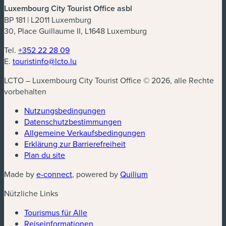
Luxembourg City Tourist Office asbl
BP 181 | L2011 Luxemburg
30, Place Guillaume II, L1648 Luxemburg
Tel.
+352 22 28 09
E.
touristinfo@lcto.lu
LCTO – Luxembourg City Tourist Office © 2026, alle Rechte
vorbehalten
Nutzungsbedingungen
Datenschutzbestimmungen
(neues Fenster)
Allgemeine Verkaufsbedingungen
Erklärung zur Barrierefreiheit
Plan du site
(neues Fenster)
(neues Fenster)
Made by
e-connect
, powered by
Quilium
Nützliche Links
Tourismus für Alle
Reiseinformationen