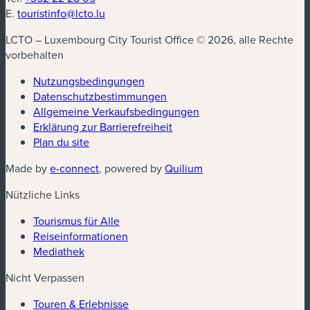
E.
touristinfo@lcto.lu
LCTO – Luxembourg City Tourist Office © 2026, alle Rechte
vorbehalten
Nutzungsbedingungen
Datenschutzbestimmungen
(neues Fenster)
Allgemeine Verkaufsbedingungen
Erklärung zur Barrierefreiheit
Plan du site
(neues Fenster)
(neues Fenster)
Made by
e-connect
, powered by
Quilium
Nützliche Links
Tourismus für Alle
Reiseinformationen
Mediathek
Nicht Verpassen
Touren & Erlebnisse