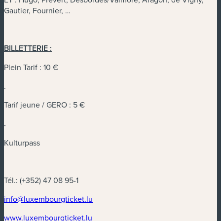
Gautier, Fournier, …
BILLETTERIE :
Plein Tarif : 10 €
.
Tarif jeune / GERO : 5 €
.
Kulturpass
Tél.: (+352) 47 08 95-1
(neues Fenster)
info@luxembourgticket.lu
(neues Fenster)
www.luxembourgticket.lu