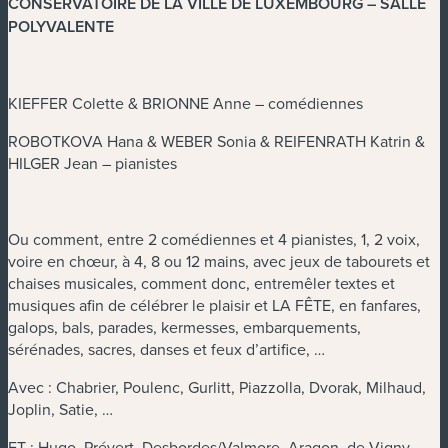
CONSERVATOIRE DE LA VILLE DE LUXEMBOURG – SALLE
POLYVALENTE
KIEFFER Colette & BRIONNE Anne – comédiennes
ROBOTKOVA Hana & WEBER Sonia & REIFENRATH Katrin &
HILGER Jean – pianistes
Ou comment, entre 2 comédiennes et 4 pianistes, 1, 2 voix,
voire en chœur, à 4, 8 ou 12 mains, avec jeux de tabourets et
chaises musicales, comment donc, entremêler textes et
musiques afin de célébrer le plaisir et LA FÊTE, en fanfares,
galops, bals, parades, kermesses, embarquements,
sérénades, sacres, danses et feux d’artifice, …
Avec : Chabrier, Poulenc, Gurlitt, Piazzolla, Dvorak, Milhaud,
Joplin, Satie, …
ET : Hugo, Prévert, Desbordes/Valmore, Aragon, de Vigny,