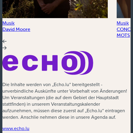
Musik
Musik
David Moore
CONCER
MOTS
Die Inhalte werden von „Echo.lu“ bereitgestellt -
unverbindliche Auskünfte unter Vorbehalt von Änderungen!
Um Veranstaltungen (die auf dem Gebiet der Hauptstadt
stattfinden) in unserem Veranstaltungskalender
aufzunehmen, müssen diese zuerst auf „Echo.lu“ eintragen
werden. Anschlie nehmen diese in unsere Agenda auf.
(neues Fenster)
www.echo.lu