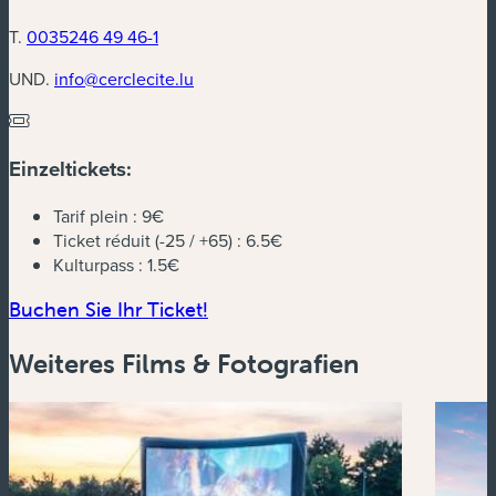
T.
0035246 49 46-1
UND.
info@cerclecite.lu
Einzeltickets:
Tarif plein :
9€
Ticket réduit (-25 / +65) :
6.5€
Kulturpass :
1.5€
(neues Fenster)
Buchen Sie Ihr Ticket!
Weiteres Films & Fotografien