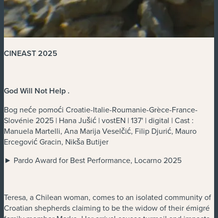
CINEAST 2025
God Will Not Help
.
Bog neće pomoći Croatie-Italie-Roumanie-Grèce-France-
Slovénie 2025 | Hana Jušić | vostEN | 137' | digital | Cast :
Manuela Martelli, Ana Marija Veselčić, Filip Djurić, Mauro
Ercegović Gracin, Nikša Butijer
► Pardo Award for Best Performance, Locarno 2025
Teresa, a Chilean woman, comes to an isolated community of
Croatian shepherds claiming to be the widow of their émigré