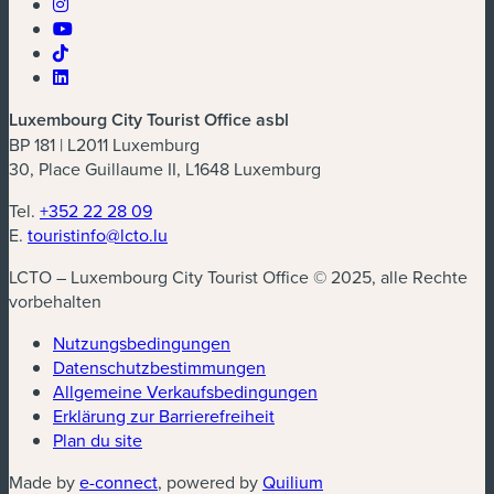
Luxembourg City Tourist Office asbl
BP 181 | L2011 Luxemburg
30, Place Guillaume II, L1648 Luxemburg
Tel.
+352 22 28 09
E.
touristinfo@lcto.lu
LCTO – Luxembourg City Tourist Office © 2025, alle Rechte
vorbehalten
Nutzungsbedingungen
Datenschutzbestimmungen
(neues Fenster)
Allgemeine Verkaufsbedingungen
Erklärung zur Barrierefreiheit
Plan du site
(neues Fenster)
(neues Fenster)
Made by
e-connect
, powered by
Quilium