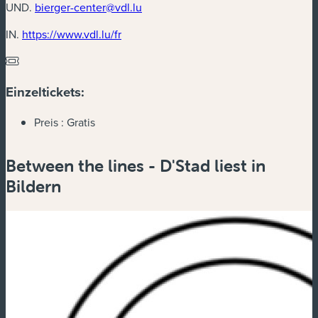
UND.
bierger-center@vdl.lu
(neues Fenster)
IN.
https://www.vdl.lu/fr
Einzeltickets:
Preis :
Gratis
Between the lines - D'Stad liest in
Bildern