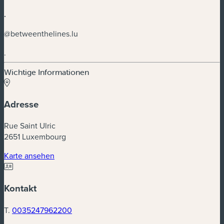
.
@betweenthelines.lu
.
Wichtige Informationen
Adresse
Rue Saint Ulric
2651 Luxembourg
(neues Fenster)
Karte ansehen
Kontakt
T.
0035247962200