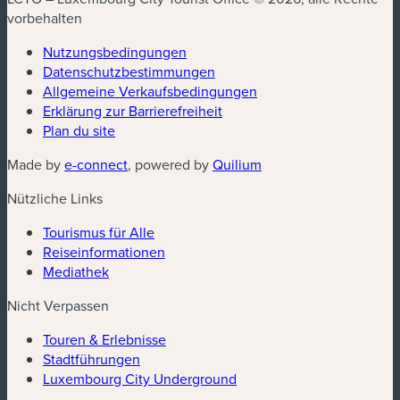
vorbehalten
Nutzungsbedingungen
Datenschutzbestimmungen
(neues Fenster)
Allgemeine Verkaufsbedingungen
Erklärung zur Barrierefreiheit
Plan du site
(neues Fenster)
(neues Fenster)
Made by
e-connect
, powered by
Quilium
Nützliche Links
Tourismus für Alle
Reiseinformationen
Mediathek
Nicht Verpassen
Touren & Erlebnisse
Stadtführungen
Luxembourg City Underground