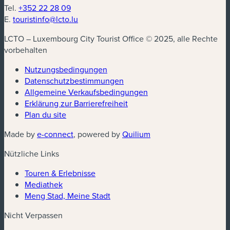
Tel.
+352 22 28 09
E.
touristinfo@lcto.lu
LCTO – Luxembourg City Tourist Office © 2025, alle Rechte
vorbehalten
Nutzungsbedingungen
Datenschutzbestimmungen
(neues Fenster)
Allgemeine Verkaufsbedingungen
Erklärung zur Barrierefreiheit
Plan du site
(neues Fenster)
(neues Fenster)
Made by
e-connect
, powered by
Quilium
Nützliche Links
Touren & Erlebnisse
Mediathek
Meng Stad, Meine Stadt
Nicht Verpassen