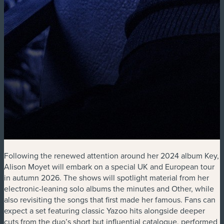
Following the renewed attention around her 2024 album Key,
Alison Moyet will embark on a special UK and European tour
in autumn 2026. The shows will spotlight material from her
electronic-leaning solo albums the minutes and Other, while
also revisiting the songs that first made her famous. Fans can
expect a set featuring classic Yazoo hits alongside deeper
cuts from the duo’s short but influential catalogue, performed