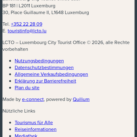
BP 181 | L2011 Luxemburg
30, Place Guillaume II, L1648 Luxemburg
Tel.
+352 22 28 09
E.
touristinfo@lcto.lu
LCTO – Luxembourg City Tourist Office © 2026, alle Rechte
vorbehalten
Nutzungsbedingungen
Datenschutzbestimmungen
(neues Fenster)
Allgemeine Verkaufsbedingungen
Erklärung zur Barrierefreiheit
Plan du site
(neues Fenster)
(neues Fenster)
Made by
e-connect
, powered by
Quilium
Nützliche Links
Tourismus für Alle
Reiseinformationen
Mediathek