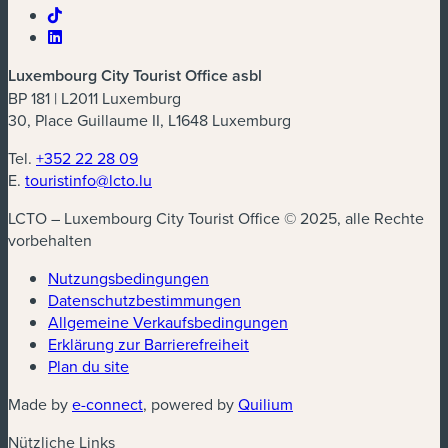
Luxembourg City Tourist Office asbl
BP 181 | L2011 Luxemburg
30, Place Guillaume II, L1648 Luxemburg
Tel.
+352 22 28 09
E.
touristinfo@lcto.lu
LCTO – Luxembourg City Tourist Office © 2025, alle Rechte
vorbehalten
Nutzungsbedingungen
Datenschutzbestimmungen
(neues Fenster)
Allgemeine Verkaufsbedingungen
Erklärung zur Barrierefreiheit
Plan du site
(neues Fenster)
(neues Fenster)
Made by
e-connect
, powered by
Quilium
Nützliche Links