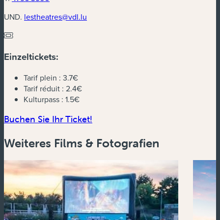
UND.
lestheatres@vdl.lu
Einzeltickets:
Tarif plein :
3.7€
Tarif réduit :
2.4€
Kulturpass :
1.5€
(neues Fenster)
Buchen Sie Ihr Ticket!
Weiteres Films & Fotografien