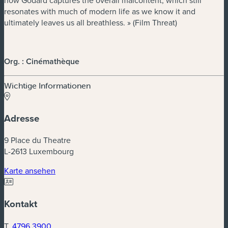
how Godard captures the overall malcontent, which still
resonates with much of modern life as we know it and
ultimately leaves us all breathless. » (Film Threat)
Org. : Cinémathèque
Wichtige Informationen
Adresse
9 Place du Theatre
L-2613 Luxembourg
(neues Fenster)
Karte ansehen
Kontakt
T.
4796 3900