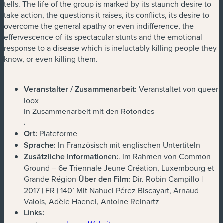
tells. The life of the group is marked by its staunch desire to
take action, the questions it raises, its conflicts, its desire to
overcome the general apathy or even indifference, the
effervescence of its spectacular stunts and the emotional
response to a disease which is ineluctably killing people they
know, or even killing them.
Veranstalter / Zusammenarbeit:
Veranstaltet von queer
loox
In Zusammenarbeit mit den Rotondes
.
Ort:
Plateforme
Sprache:
In Französisch mit englischen Untertiteln
Zusätzliche Informationen:
. Im Rahmen von Common
Ground – 6e Triennale Jeune Création, Luxembourg et
Grande Région
Über den Film:
Dir. Robin Campillo |
2017 | FR | 140’ Mit Nahuel Pérez Biscayart, Arnaud
Valois, Adèle Haenel, Antoine Reinartz
Links: