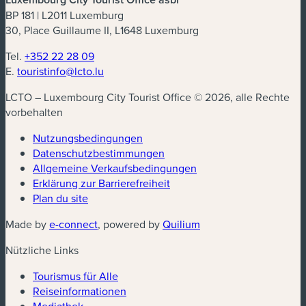
BP 181 | L2011 Luxemburg
30, Place Guillaume II, L1648 Luxemburg
Tel.
+352 22 28 09
E.
touristinfo@lcto.lu
LCTO – Luxembourg City Tourist Office © 2026, alle Rechte
vorbehalten
Nutzungsbedingungen
Datenschutzbestimmungen
(neues Fenster)
Allgemeine Verkaufsbedingungen
Erklärung zur Barrierefreiheit
Plan du site
(neues Fenster)
(neues Fenster)
Made by
e-connect
, powered by
Quilium
Nützliche Links
Tourismus für Alle
Reiseinformationen
Mediathek