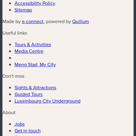
Accessibility Policy
Sitemap
(new window)
(new window)
Made by
e-connect
, powered by
Quilium
Useful links
Tours & Activities
Media Centre
Meng Stad, My City
Don't miss
Sights & Attractions
Guided Tours
Luxembourg City Underground
About
Jobs
Get in touch