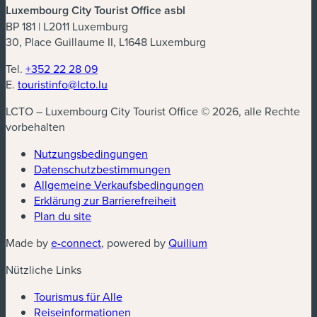
Luxembourg City Tourist Office asbl
BP 181 | L2011 Luxemburg
30, Place Guillaume II, L1648 Luxemburg
Tel.
+352 22 28 09
E.
touristinfo@lcto.lu
LCTO – Luxembourg City Tourist Office © 2026, alle Rechte
vorbehalten
Nutzungsbedingungen
Datenschutzbestimmungen
(neues Fenster)
Allgemeine Verkaufsbedingungen
Erklärung zur Barrierefreiheit
Plan du site
(neues Fenster)
(neues Fenster)
Made by
e-connect
, powered by
Quilium
Nützliche Links
Tourismus für Alle
Reiseinformationen