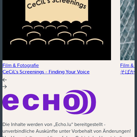
Film & Fotografie
Film & 
CeCiL's Screenings - Finding Your Voice
そばかす /
Die Inhalte werden von „Echo.lu“ bereitgestellt -
unverbindliche Auskünfte unter Vorbehalt von Änderungen!