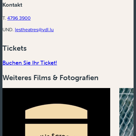
Kontakt
T.
4796 3900
UND.
lestheatres@vdl.lu
Tickets
(neues Fenster)
Buchen Sie Ihr Ticket!
Weiteres Films & Fotografien