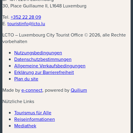
30, Place Guillaume II, L1648 Luxemburg
Tel.
+352 22 28 09
E.
touristinfo@lcto.lu
LCTO – Luxembourg City Tourist Office © 2026, alle Rechte
vorbehalten
Nutzungsbedingungen
Datenschutzbestimmungen
(neues Fenster)
Allgemeine Verkaufsbedingungen
Erklärung zur Barrierefreiheit
Plan du site
(neues Fenster)
(neues Fenster)
Made by
e-connect
, powered by
Quilium
Nützliche Links
Tourismus für Alle
Reiseinformationen
Mediathek