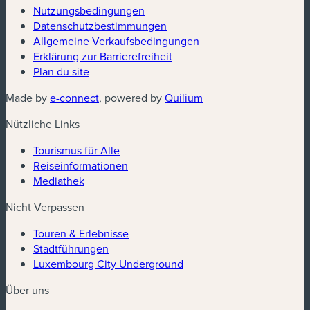
Nutzungsbedingungen
Datenschutzbestimmungen
(neues Fenster)
Allgemeine Verkaufsbedingungen
Erklärung zur Barrierefreiheit
Plan du site
(neues Fenster)
(neues Fenster)
Made by
e-connect
, powered by
Quilium
Nützliche Links
Tourismus für Alle
Reiseinformationen
Mediathek
Nicht Verpassen
Touren & Erlebnisse
Stadtführungen
Luxembourg City Underground
Über uns