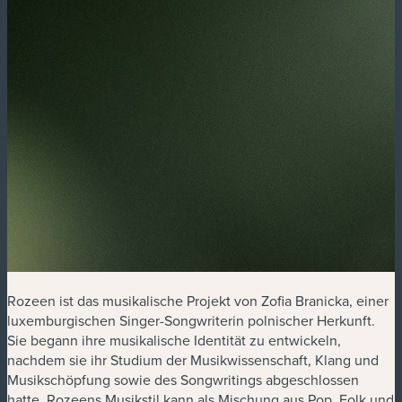
Rozeen ist das musikalische Projekt von Zofia Branicka, einer
luxemburgischen Singer-Songwriterin polnischer Herkunft.
Sie begann ihre musikalische Identität zu entwickeln,
nachdem sie ihr Studium der Musikwissenschaft, Klang und
Musikschöpfung sowie des Songwritings abgeschlossen
hatte. Rozeens Musikstil kann als Mischung aus Pop, Folk und