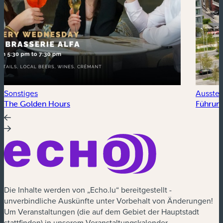
Sonstiges
Ausstel
The Golden Hours
Führung
Die Inhalte werden von „Echo.lu“ bereitgestellt -
unverbindliche Auskünfte unter Vorbehalt von Änderungen!
Um Veranstaltungen (die auf dem Gebiet der Hauptstadt
stattfinden) in unserem Veranstaltungskalender