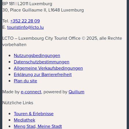
BP 181 | L2011 Luxemburg
30, Place Guillaume II, L1648 Luxemburg
Tel.
+352 22 28 09
E.
touristinfo@lcto.lu
LCTO – Luxembourg City Tourist Office © 2025, alle Rechte
vorbehalten
Nutzungsbedingungen
Datenschutzbestimmungen
(neues Fenster)
Allgemeine Verkaufsbedingungen
Erklärung zur Barrierefreiheit
Plan du site
(neues Fenster)
(neues Fenster)
Made by
e-connect
, powered by
Quilium
Nützliche Links
Touren & Erlebnisse
Mediathek
Meng Stad, Meine Stadt