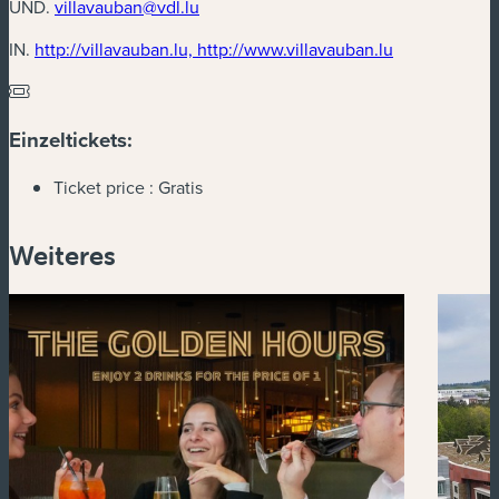
UND.
villavauban@vdl.lu
(neues Fenste
IN.
http://villavauban.lu, http://www.villavauban.lu
Einzeltickets:
Ticket price :
Gratis
Weiteres