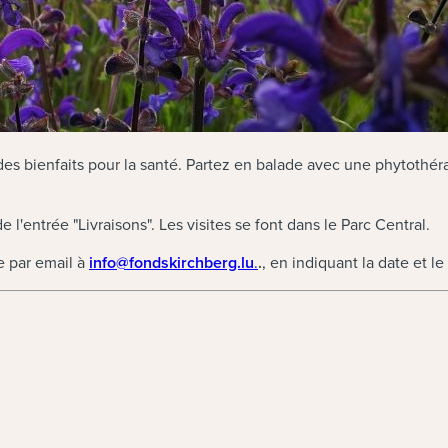
des bienfaits pour la santé. Partez en balade avec une phytothé
 l'entrée "Livraisons". Les visites se font dans le Parc Central.
(neues Fenster)
e par email à
info@fondskirchberg.lu
.
.
, en indiquant la date et l