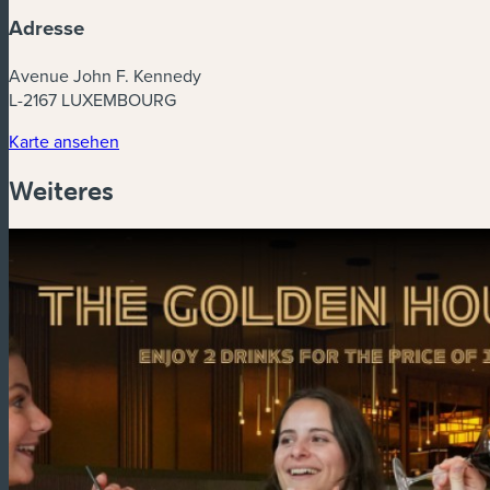
Adresse
Avenue John F. Kennedy
L-2167 LUXEMBOURG
(neues Fenster)
Karte ansehen
Weiteres