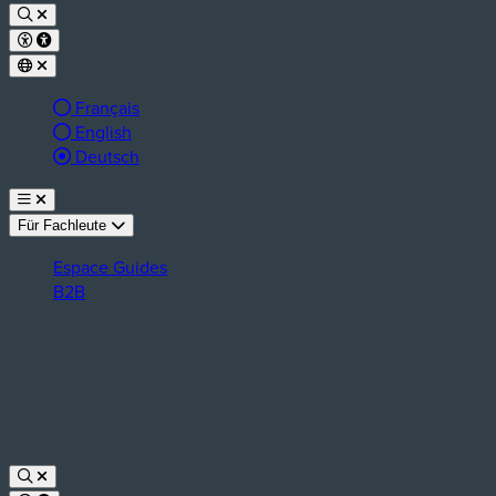
Français
English
aktive Sprache:
Deutsch
Für Fachleute
Espace Guides
B2B