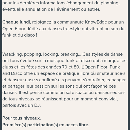
pour les dernières informations (changement du planning,
éventuelle annulation de l’événement ou autre).
Chaque lundi
, rejoignez la communauté KnowEdge pour un
Open Floor dédié aux danses freestyle qui vibrent au son du
funk et du disco !
Waacking, popping, locking, breaking… Ces styles de danse
ont tous évolué sur la musique funk et disco qui a marqué les
clubs et les fêtes des années 70 et 80. L’Open Floor: Funk
and Disco offre un espace de pratique libre où amateur·rice·s
et danseur·euse·s confirmé·e·s peuvent s’entraîner, échanger
et partager leur passion sur les sons qui ont façonné ces
danses. Il est pensé comme un safe space où danseur·euse·s
de tous niveaux se réunissent pour un moment convivial,
parfois avec un DJ.
Pour tous niveaux.
Première(s) participation(s) en accès libre.