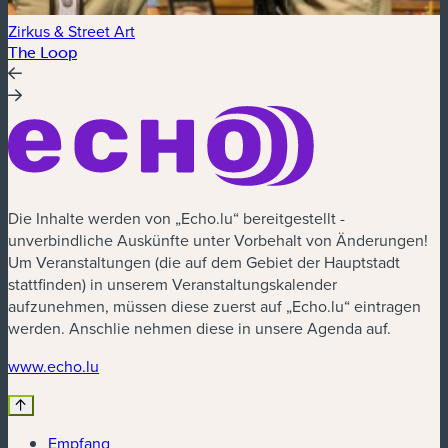
Zirkus & Street Art
Z
The Loop
t
Die Inhalte werden von „Echo.lu“ bereitgestellt -
unverbindliche Auskünfte unter Vorbehalt von Änderungen!
Um Veranstaltungen (die auf dem Gebiet der Hauptstadt
stattfinden) in unserem Veranstaltungskalender
aufzunehmen, müssen diese zuerst auf „Echo.lu“ eintragen
werden. Anschlie nehmen diese in unsere Agenda auf.
www.echo.lu
Empfang