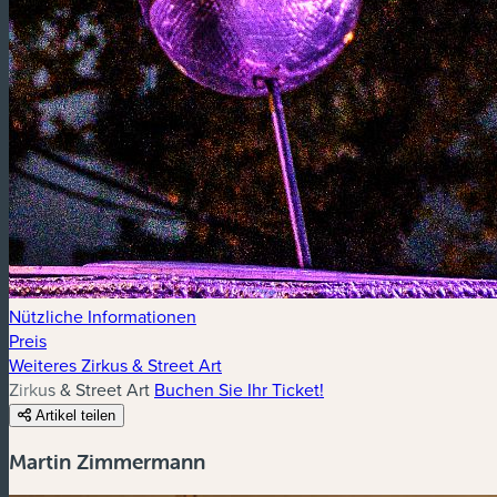
Nützliche Informationen
Preis
Weiteres Zirkus & Street Art
Zirkus & Street Art
Buchen Sie Ihr Ticket!
Artikel teilen
Martin Zimmermann