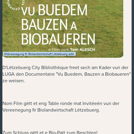
D'Lëtzebuerg City Bibliothèque freet sech am Kader vun der
LUGA den Documentaire "Vu Buedem, Bauzen a Biobaueren"
ze weisen.
Nom Film gëtt et eng Table ronde mat Invitéeën vun der
Vereenegung fir Biolandwirtschaft Lëtzebuerg.
Zum Schluss gëtt et e Bio-Patt zum Beschten!