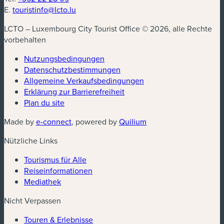
E.
touristinfo@lcto.lu
LCTO – Luxembourg City Tourist Office © 2026, alle Rechte
vorbehalten
Nutzungsbedingungen
Datenschutzbestimmungen
(neues Fenster)
Allgemeine Verkaufsbedingungen
Erklärung zur Barrierefreiheit
Plan du site
(neues Fenster)
(neues Fenster)
Made by
e-connect
, powered by
Quilium
Nützliche Links
Tourismus für Alle
Reiseinformationen
Mediathek
Nicht Verpassen
Touren & Erlebnisse