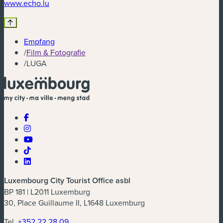
(neues Fenster)
www.echo.lu
Empfang
/
Film & Fotografie
/
LUGA
Luxembourg City Tourist Office asbl
BP 181 | L2011 Luxemburg
30, Place Guillaume II, L1648 Luxemburg
Tel.
+352 22 28 09