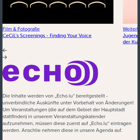
Film & Fotografie
Weiterb
CeCiL's Screenings - Finding Your Voice
Jugends
der Kun
Die Inhalte werden von „Echo.lu“ bereitgestellt -
unverbindliche Auskünfte unter Vorbehalt von Änderungen!
Um Veranstaltungen (die auf dem Gebiet der Hauptstadt
stattfinden) in unserem Veranstaltungskalender
aufzunehmen, müssen diese zuerst auf „Echo.lu“ eintragen
werden. Anschlie nehmen diese in unsere Agenda auf.