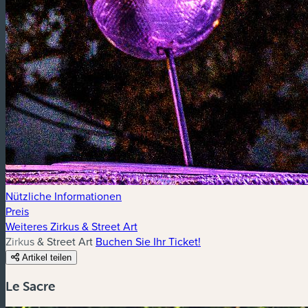
Nützliche Informationen
Preis
Weiteres Zirkus & Street Art
Zirkus & Street Art
Buchen Sie Ihr Ticket!
Artikel teilen
Le Sacre