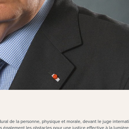
ural de la personne, physique et morale, devant le juge internat
 également les obstacles pour une justice effective à la lumière