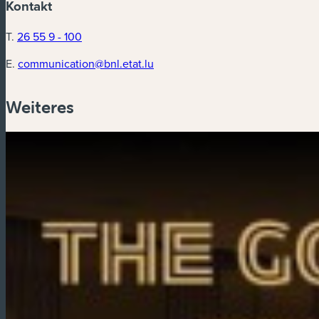
Kontakt
T.
26 55 9 - 100
E.
communication@bnl.etat.lu
Weiteres