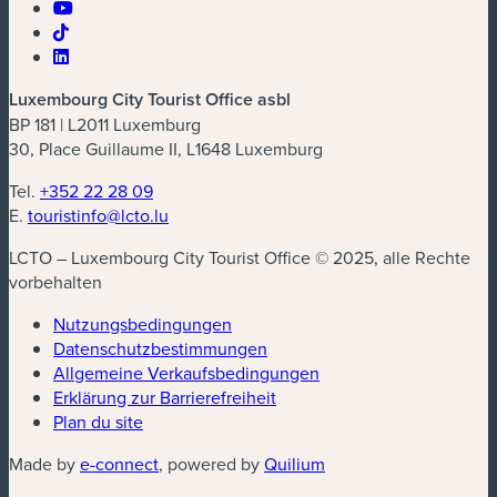
Luxembourg City Tourist Office asbl
BP 181 | L2011 Luxemburg
30, Place Guillaume II, L1648 Luxemburg
Tel.
+352 22 28 09
E.
touristinfo@lcto.lu
LCTO – Luxembourg City Tourist Office © 2025, alle Rechte
vorbehalten
Nutzungsbedingungen
Datenschutzbestimmungen
(neues Fenster)
Allgemeine Verkaufsbedingungen
Erklärung zur Barrierefreiheit
Plan du site
(neues Fenster)
(neues Fenster)
Made by
e-connect
, powered by
Quilium