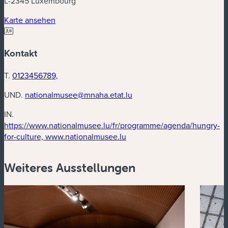
L-2345 Luxembourg
(neues Fenster)
Karte ansehen
Kontakt
T.
0123456789,
UND.
nationalmusee@mnaha.etat.lu
IN.
https://www.nationalmusee.lu/fr/programme/agenda/hungry-
(neues Fenster)
for-culture, www.nationalmusee.lu
Weiteres Ausstellungen