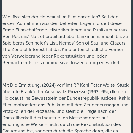
Wie lässt sich der Holocaust im Film darstellen? Seit den
ersten Aufnahmen aus den befreiten Lagern fordert diese
Frage Filmschaffende, Historiker:innen und Publikum heraus.
Von Resnais’ Nuit et brouillard über Lanzmanns Shoah bis zu
Spielbergs Schindler’s List, Nemes’ Son of Saul und Glazers
The Zone of Interest hat das Kino unterschiedliche Formen
von Verweigerung jeder Rekonstruktion und jeden
Reenactments bis zu immersiver Inszenierung entwickelt.
Mit Die Ermittlung. (2024) verfilmt RP Kahl Peter Weiss’ Stück
über die Frankfurter Auschwitz-Prozesse (1963–65), die den
Holocaust ins Bewusstsein der Bundesrepublik rückten. Kahls
Film konfrontiert das Publikum mit den Zeugenaussagen und
Protokollen der Prozesse, und stellt die Frage nach der
Darstellbarkeit des industriellen Massenmordes auf
eindringliche Weise – nicht durch die Rekonstruktion des
Grauens selbst, sondern durch die Sprache derer, die es