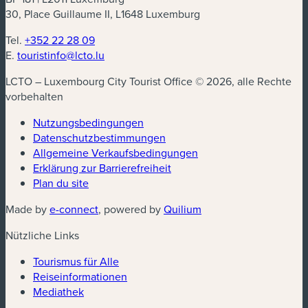
30, Place Guillaume II, L1648 Luxemburg
Tel.
+352 22 28 09
E.
touristinfo@lcto.lu
LCTO – Luxembourg City Tourist Office © 2026, alle Rechte
vorbehalten
Nutzungsbedingungen
Datenschutzbestimmungen
(neues Fenster)
Allgemeine Verkaufsbedingungen
Erklärung zur Barrierefreiheit
Plan du site
(neues Fenster)
(neues Fenster)
Made by
e-connect
, powered by
Quilium
Nützliche Links
Tourismus für Alle
Reiseinformationen
Mediathek