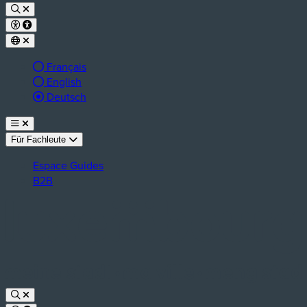
Français
English
aktive Sprache:
Deutsch
Für Fachleute
Espace Guides
B2B