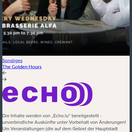
Sonstiges
A
The Golden Hours
F
Die Inhalte werden von „Echo.lu“ bereitgestellt -
unverbindliche Auskünfte unter Vorbehalt von Änderungen!
Um Veranstaltungen (die auf dem Gebiet der Hauptstadt