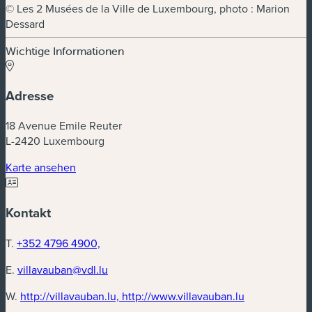
© Les 2 Musées de la Ville de Luxembourg, photo : Marion
Dessard
Wichtige Informationen
Adresse
18 Avenue Emile Reuter
L-2420 Luxembourg
Karte ansehen
Kontakt
T.
+352 4796 4900,
E.
villavauban@vdl.lu
W.
http://villavauban.lu, http://www.villavauban.lu