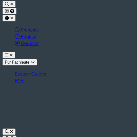
Français
English
aktive Sprache:
Deutsch
Für Fachleute
Espace Guides
B2B