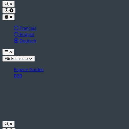
Français
English
aktive Sprache:
Deutsch
Für Fachleute
Espace Guides
B2B