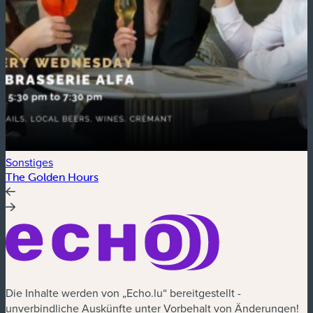
Sonstiges
A
The Golden Hours
F
Die Inhalte werden von „Echo.lu“ bereitgestellt -
unverbindliche Auskünfte unter Vorbehalt von Änderungen!