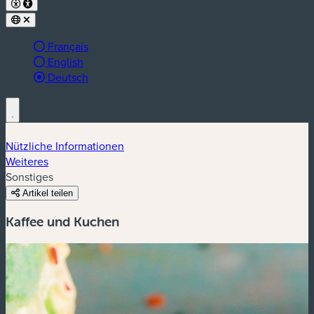
Français
English
aktive Sprache:
Deutsch
Nützliche Informationen
Weiteres
Sonstiges
Artikel teilen
Kaffee und Kuchen