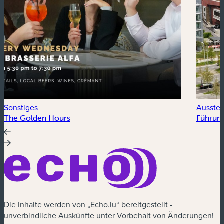
Sonstiges
Ausstel
The Golden Hours
Führung
Die Inhalte werden von „Echo.lu“ bereitgestellt -
unverbindliche Auskünfte unter Vorbehalt von Änderungen!