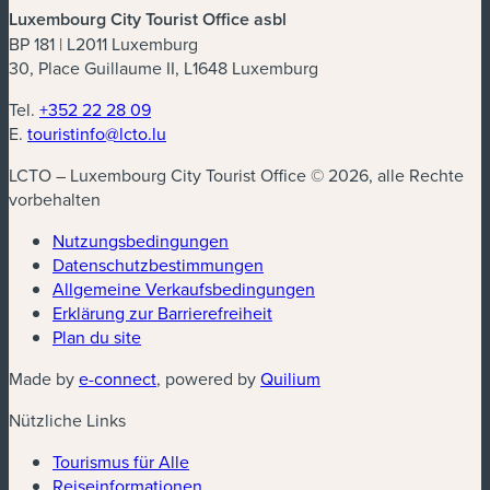
Luxembourg City Tourist Office asbl
BP 181 | L2011 Luxemburg
30, Place Guillaume II, L1648 Luxemburg
Tel.
+352 22 28 09
E.
touristinfo@lcto.lu
LCTO – Luxembourg City Tourist Office © 2026, alle Rechte
vorbehalten
Nutzungsbedingungen
Datenschutzbestimmungen
(neues Fenster)
Allgemeine Verkaufsbedingungen
Erklärung zur Barrierefreiheit
Plan du site
(neues Fenster)
(neues Fenster)
Made by
e-connect
, powered by
Quilium
Nützliche Links
Tourismus für Alle
Reiseinformationen