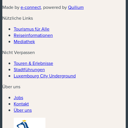
(neues Fenster)
(neues Fenster)
Made by
e-connect
, powered by
Quilium
Nützliche Links
Tourismus für Alle
Reiseinformationen
Mediathek
Nicht Verpassen
Touren & Erlebnisse
Stadtführungen
Luxembourg City Underground
Über uns
Jobs
Kontakt
Über uns
(neues Fenster)