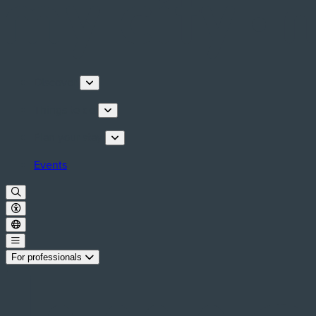
Discover
Things to do
Plan your stay
Events
For professionals