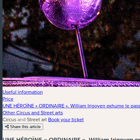
Useful information
Price
UNE HÉROÏNE « ORDINAIRE ». William Irigoyen exhume le passé 
Other Circus and Street arts
Circus and Street art
Book your ticket
Share this article
UNE HÉROÏNE « ORDINAIRE ». William Irigoyen exh