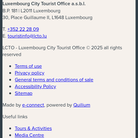
Luxembourg City Tourist Office a.s.b.l.
B.P. 181 | L2011 Luxembourg
30, Place Guillaume II, L1648 Luxembourg
T.
+352 22 28 09
E.
touristinfo@lcto.lu
LCTO - Luxembourg City Tourist Office © 2025 all rights
reserved
Terms of use
Privacy policy
General terms and conditions of sale
Accessibility Policy
Sitemap
(new window)
(new window)
Made by
e-connect
, powered by
Quilium
Useful links
Tours & Activities
Media Centre