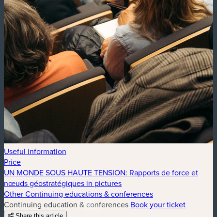
Useful information
Price
UN MONDE SOUS HAUTE TENSION: Rapports de force et
nœuds géostratégiques in pictures
Other Continuing educations & conferences
Continuing education & conferences
Book your ticket
Share this article