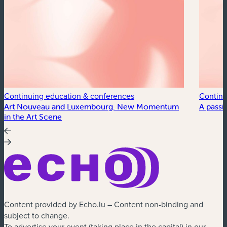
Continuing education & conferences
Continu
Art Nouveau and Luxembourg. New Momentum
A passi
in the Art Scene
Content provided by Echo.lu – Content non-binding and
subject to change.
To advertise your event (taking place in the capital) in our