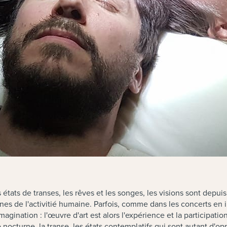
états de transes, les rêves et les songes, les visions sont depui
aines de l'activitié humaine. Parfois, comme dans les concerts e
magination : l'œuvre d'art est alors l'expérience et la participati
ve nocturne, la transe, les états contemplatifs qui sont autant d'o