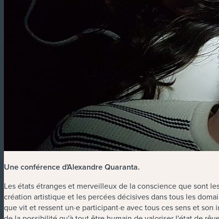
Une conférence d'Alexandre Quaranta
.
Les états étranges et merveilleux de la conscience que sont les 
création artistique et les percées décisives dans tous les dom
que vit et ressent un·e participant·e avec tous ces sens et son i
de la possibilité qu'à tout être humain de valoriser l'état de rê