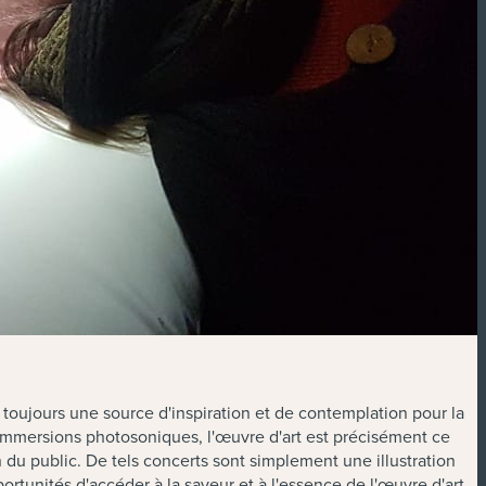
s toujours une source d'inspiration et de contemplation pour la
n immersions photosoniques, l'œuvre d'art est précisément ce
on du public. De tels concerts sont simplement une illustration
pportunités d'accéder à la saveur et à l'essence de l'œuvre d'art