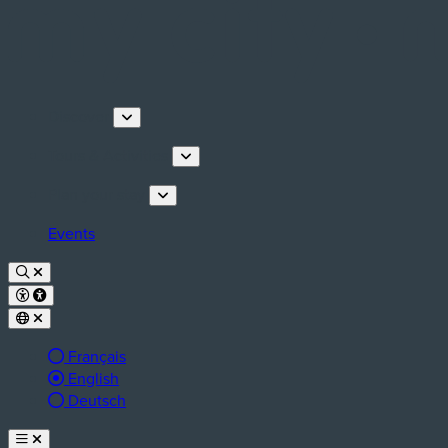
Discover
Tours & Activities
Plan your stay
Events
Français
Active language:
English
Deutsch