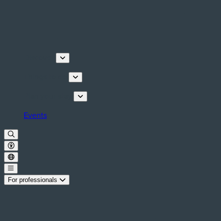
Discover
Things to do
Plan your stay
Events
For professionals