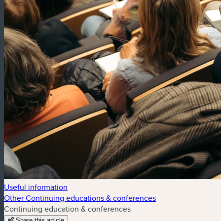
Useful information
Other Continuing educations & conferences
Continuing education & conferences
Share this article