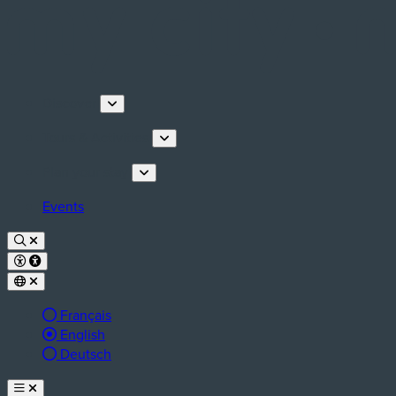
Discover
Tours & Activities
Plan your stay
Events
Français
Active language:
English
Deutsch