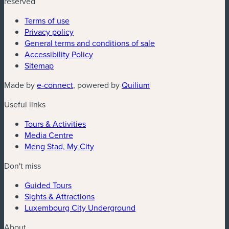
reserved
Terms of use
Privacy policy
General terms and conditions of sale
Accessibility Policy
Sitemap
(new window)
(new window)
Made by
e-connect
, powered by
Quilium
Useful links
Tours & Activities
Media Centre
Meng Stad, My City
Don't miss
Guided Tours
Sights & Attractions
Luxembourg City Underground
About