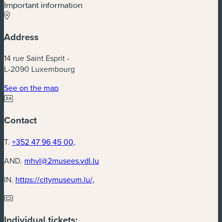
Important information
Address
14 rue Saint Esprit -
L-2090 Luxembourg
(new window)
See on the map
Contact
T.
+352 47 96 45 00,
AND.
mhvl@2musees.vdl.lu
(new window)
IN.
https://citymuseum.lu/,
Individual tickets: