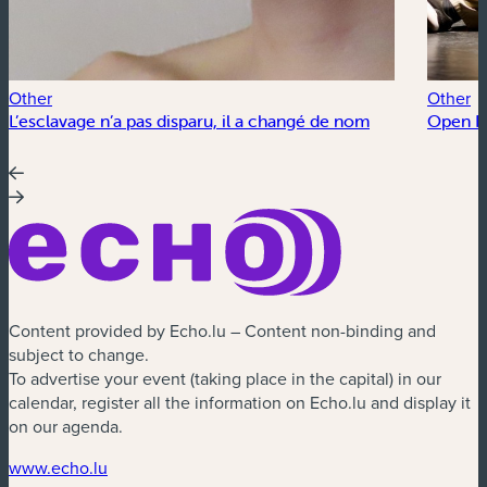
Other
Other
L’esclavage n’a pas disparu, il a changé de nom
Open Fl
Content provided by Echo.lu – Content non-binding and
subject to change.
To advertise your event (taking place in the capital) in our
calendar, register all the information on Echo.lu and display it
on our agenda.
(new window)
www.echo.lu