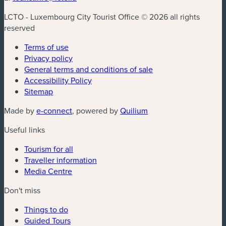
LCTO - Luxembourg City Tourist Office © 2026 all rights
reserved
Terms of use
Privacy policy
General terms and conditions of sale
Accessibility Policy
Sitemap
(new window)
(new window)
Made by
e-connect
, powered by
Quilium
Useful links
Tourism for all
Traveller information
Media Centre
Don't miss
Things to do
Guided Tours