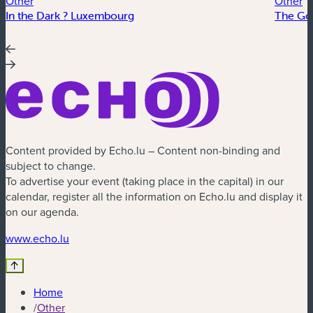
Other
Other
In the Dark ? Luxembourg
The Go
Content provided by Echo.lu – Content non-binding and
subject to change.
To advertise your event (taking place in the capital) in our
calendar, register all the information on Echo.lu and display it
on our agenda.
(new window)
www.echo.lu
Home
/
Other