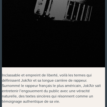
Inclassable et empreint de liberté, voilà les termes qui
définissent Jok’Air et sa longue carrière de rappeur.
Surnommé le rappeur français le plus américain, Jok’Air sait
entretenir l’engouement du public avec une véracité
naturelle, des textes sincères qui résonnent comme un
témoignage authentique de sa vie.