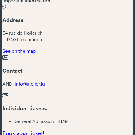
Important information
Address
54 rue de Hollerich
L-1740 Luxembourg
(new window)
See on the map
Contact
AND.
info@atelier.lu
Individual tickets:
General Admission :
41.1€
(new window)
Book your ticket!