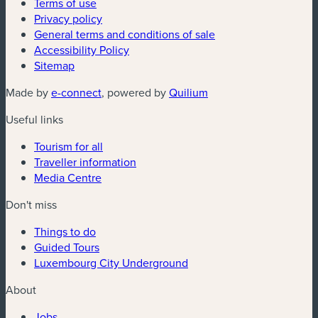
Terms of use
Privacy policy
General terms and conditions of sale
Accessibility Policy
Sitemap
(new window)
(new window)
Made by
e-connect
, powered by
Quilium
Useful links
Tourism for all
Traveller information
Media Centre
Don't miss
Things to do
Guided Tours
Luxembourg City Underground
About
Jobs