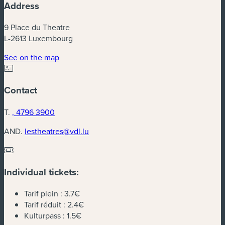
Address
9 Place du Theatre
L-2613 Luxembourg
(new window)
See on the map
Contact
T.
, 4796 3900
AND.
lestheatres@vdl.lu
Individual tickets:
Tarif plein :
3.7€
Tarif réduit :
2.4€
Kulturpass :
1.5€