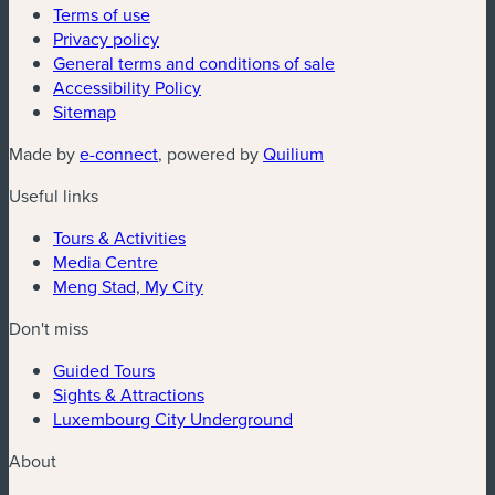
Terms of use
Privacy policy
General terms and conditions of sale
Accessibility Policy
Sitemap
(new window)
(new window)
Made by
e-connect
, powered by
Quilium
Useful links
Tours & Activities
Media Centre
Meng Stad, My City
Don't miss
Guided Tours
Sights & Attractions
Luxembourg City Underground
About