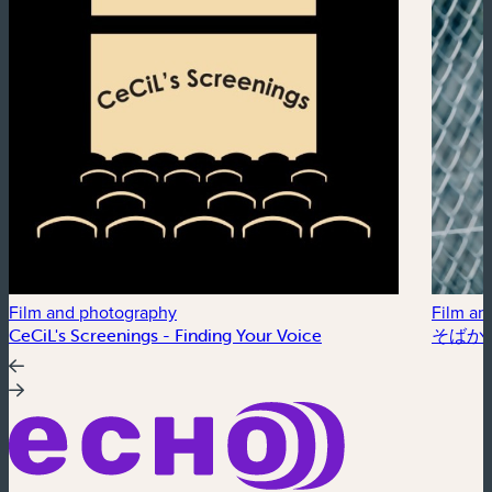
Film and photography
Film an
CeCiL's Screenings - Finding Your Voice
そばかす /