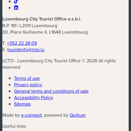
Luxembourg City Tourist Office a.s.b.l.
B.P. 181 | L2011 Luxembourg
30, Place Guillaume II, L1648 Luxembourg
T.
+352 22 28 09
E.
touristinfo@lcto.lu
LCTO - Luxembourg City Tourist Office © 2026 all rights
reserved
Terms of use
Privacy policy
General terms and conditions of sale
Accessibility Policy
Sitemap
(new window)
(new window)
Made by
e-connect
, powered by
Quilium
Useful links