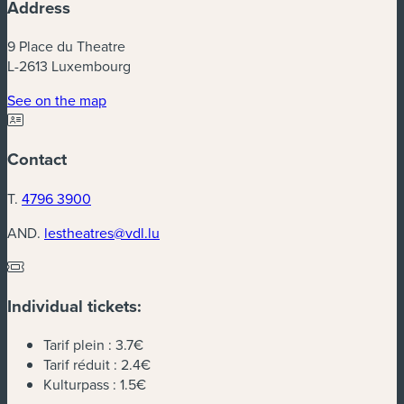
Address
9 Place du Theatre
L-2613 Luxembourg
(new window)
See on the map
Contact
T.
4796 3900
AND.
lestheatres@vdl.lu
Individual tickets:
Tarif plein :
3.7€
Tarif réduit :
2.4€
Kulturpass :
1.5€