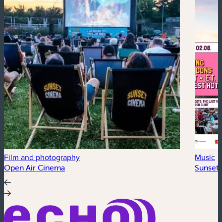
Film and photography
Music
Open Air Cinema
Sunset 