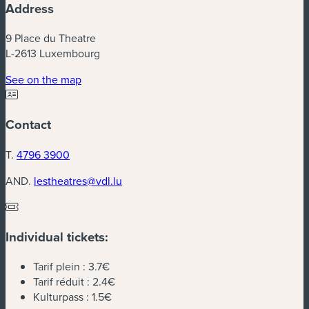
Address
9 Place du Theatre
L-2613 Luxembourg
(new window)
See on the map
Contact
T.
4796 3900
AND.
lestheatres@vdl.lu
Individual tickets:
Tarif plein :
3.7€
Tarif réduit :
2.4€
Kulturpass :
1.5€