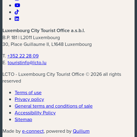
Luxembourg City Tourist Office a.s.b.l.
B.P. 181 | L2011 Luxembourg
30, Place Guillaume II, L1648 Luxembourg
T.
+352 22 28 09
E.
touristinfo@lcto.lu
LCTO - Luxembourg City Tourist Office © 2026 all rights
reserved
Terms of use
Privacy policy
General terms and conditions of sale
Accessibility Policy
Sitemap
(new window)
(new window)
Made by
e-connect
, powered by
Quilium