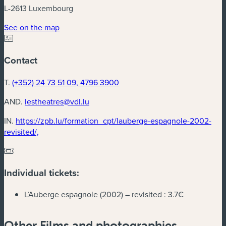
L-2613 Luxembourg
(new window)
See on the map
Contact
T.
(+352) 24 73 51 09, 4796 3900
AND.
lestheatres@vdl.lu
IN.
https://zpb.lu/formation_cpt/lauberge-espagnole-2002-
(new window)
revisited/,
Individual tickets:
L’Auberge espagnole (2002) – revisited :
3.7€
Other Films and photographies