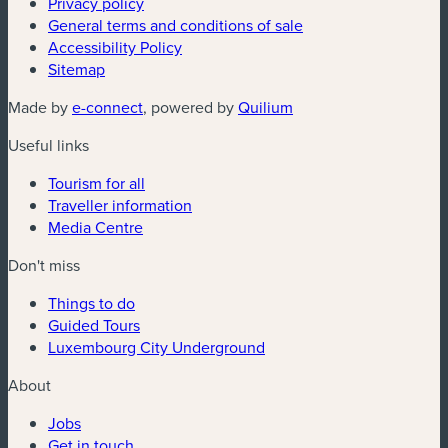
Privacy policy
General terms and conditions of sale
Accessibility Policy
Sitemap
(new window)
(new window)
Made by
e-connect
, powered by
Quilium
Useful links
Tourism for all
Traveller information
Media Centre
Don't miss
Things to do
Guided Tours
Luxembourg City Underground
About
Jobs
Get in touch