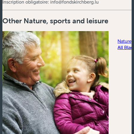
Inscription obligatoire:
info@fondskirchberg.lu
Other Nature, sports and leisure
Nature, 
All Blac