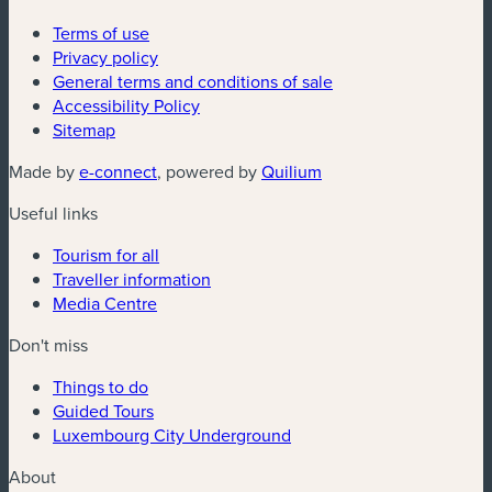
Terms of use
Privacy policy
General terms and conditions of sale
Accessibility Policy
Sitemap
(new window)
(new window)
Made by
e-connect
, powered by
Quilium
Useful links
Tourism for all
Traveller information
Media Centre
Don't miss
Things to do
Guided Tours
Luxembourg City Underground
About