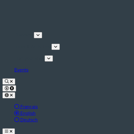
Discover
Tours & Activities
Plan your stay
Events
Français
Active language:
English
Deutsch