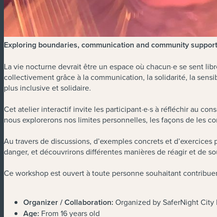
Exploring boundaries, communication and community support i
La vie nocturne devrait être un espace où chacun·e se sent libr
collectivement grâce à la communication, la solidarité, la sensib
plus inclusive et solidaire.
Cet atelier interactif invite les participant·e·s à réfléchir a
nous explorerons nos limites personnelles, les façons de les
Au travers de discussions, d’exemples concrets et d’exercices p
danger, et découvrirons différentes manières de réagir et de sou
Ce workshop est ouvert à toute personne souhaitant contribuer
Organizer / Collaboration:
Organized by SaferNight City
Age:
From 16 years old