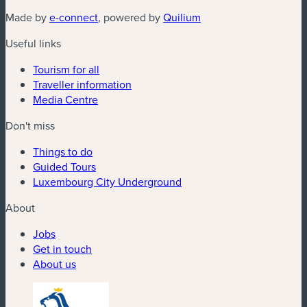
(new window)
(new window)
Made by
e-connect
, powered by
Quilium
Useful links
Tourism for all
Traveller information
Media Centre
Don't miss
Things to do
Guided Tours
Luxembourg City Underground
About
Jobs
Get in touch
About us
(new window)