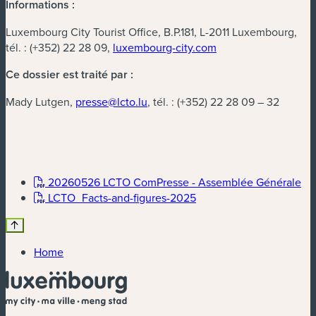
Informations :
Luxembourg City Tourist Office, B.P.181, L-2011 Luxembourg,
tél. : (+352) 22 28 09,
luxembourg-city.com
Ce dossier est traité par :
Mady Lutgen,
presse@lcto.lu
, tél. : (+352) 22 28 09 – 32
(n
20260526 LCTO ComPresse - Assemblée Générale
(new window)
LCTO_Facts-and-figures-2025
Home