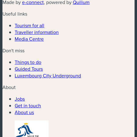
(new window)
(new window)
Made by
e-connect
, powered by
Quilium
Useful links
Tourism for all
Traveller information
Media Centre
Don't miss
Things to do
Guided Tours
Luxembourg City Underground
About
Jobs
Get in touch
About us
(new window)