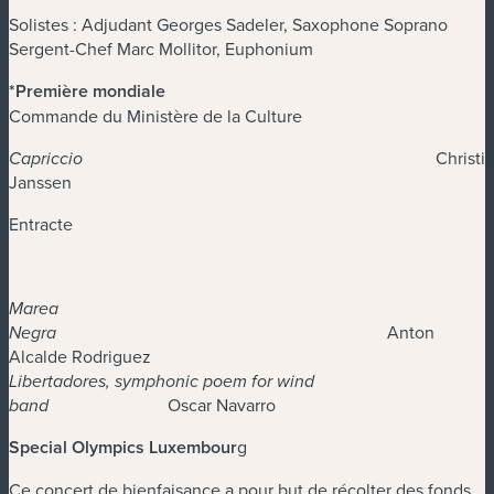
Solistes : Adjudant Georges Sadeler, Saxophone Soprano
Sergent-Chef Marc Mollitor, Euphonium
*Première mondiale
Commande du Ministère de la Culture
Christiaa
Capriccio
Janssen
Entracte
Marea
Anton
Negra
Alcalde Rodriguez
Libertadores, symphonic poem for wind
Oscar Navarro
band
Special Olympics Luxembour
g
Ce concert de bienfaisance a pour but de récolter des fonds