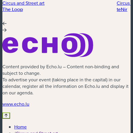
Circus and Street art
Circus a
The Loop
teNir
Content provided by Echo.lu – Content non-binding and
subject to change.
To advertise your event (taking place in the capital) in our
calendar, register all the information on Echo.lu and display it
on our agenda.
(new window)
www.echo.lu
Home