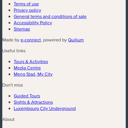
Terms of use
Privacy policy
General terms and conditions of sale
Accessibility Policy
Sitemap
(new window)
(new window)
Made by
e-connect
, powered by
Quilium
Useful links
Tours & Activities
Media Centre
Meng Stad, My City
Don't miss
Guided Tours
Sights & Attractions
Luxembourg City Underground
About