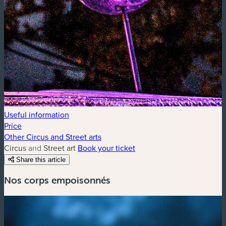
Useful information
Price
Other Circus and Street arts
Circus and Street art
Book your ticket
Share this article
Nos corps empoisonnés