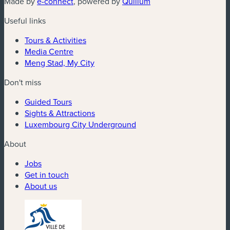
(new window)
(new window)
Made by
e-connect
, powered by
Quilium
Useful links
Tours & Activities
Media Centre
Meng Stad, My City
Don't miss
Guided Tours
Sights & Attractions
Luxembourg City Underground
About
Jobs
Get in touch
About us
(new window)