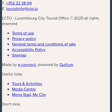
T.
+352 22 28 09
E.
touristinfo@lcto.lu
LCTO - Luxembourg City Tourist Office © 2025 all rights
reserved
Terms of use
Privacy policy
General terms and conditions of sale
Accessibility Policy
Sitemap
(new window)
(new window)
Made by
e-connect
, powered by
Quilium
Useful links
Tours & Activities
Media Centre
Meng Stad, My City
Don't miss