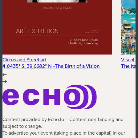
Circus and Street art
Visual a
4.0435° S, 39.6682° N -The Birth of a Vision
The Ital
Content provided by Echo.lu – Content non-binding and
subject to change.
To advertise your event (taking place in the capital) in our