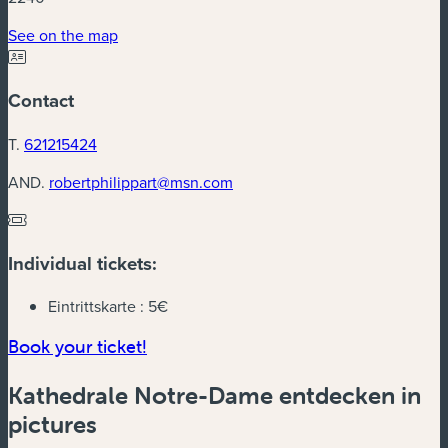
(new window)
See on the map
Contact
T.
621215424
AND.
robertphilippart@msn.com
Individual tickets:
Eintrittskarte :
5€
(new window)
Book your ticket!
Kathedrale Notre-Dame entdecken in
pictures