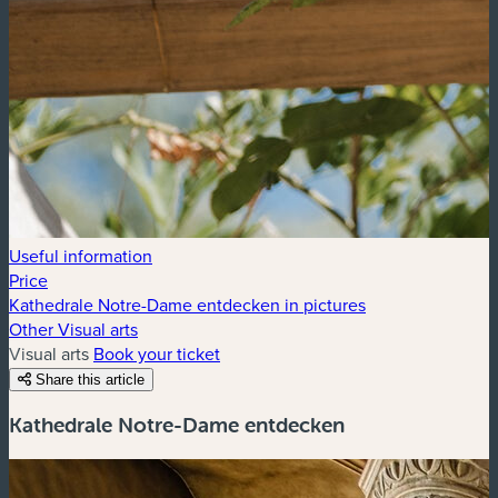
Useful information
Price
Kathedrale Notre-Dame entdecken in pictures
Other Visual arts
Visual arts
Book your ticket
Share this article
Kathedrale Notre-Dame entdecken