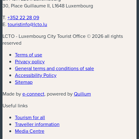
30, Place Guillaume II, L1648 Luxembourg
T.
+352 22 28 09
E.
touristinfo@lcto.lu
LCTO - Luxembourg City Tourist Office © 2026 all rights
reserved
Terms of use
Privacy policy
General terms and conditions of sale
Accessibility Policy
Sitemap
(new window)
(new window)
Made by
e-connect
, powered by
Quilium
Useful links
Tourism for all
Traveller information
Media Centre