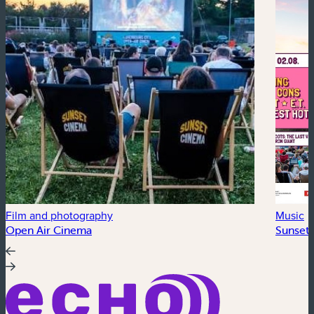
Film and photography
Music
Open Air Cinema
Sunset 