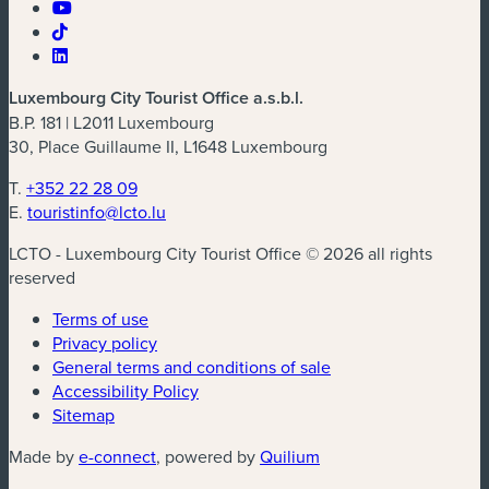
Luxembourg City Tourist Office a.s.b.l.
B.P. 181 | L2011 Luxembourg
30, Place Guillaume II, L1648 Luxembourg
T.
+352 22 28 09
E.
touristinfo@lcto.lu
LCTO - Luxembourg City Tourist Office © 2026 all rights
reserved
Terms of use
Privacy policy
General terms and conditions of sale
Accessibility Policy
Sitemap
(new window)
(new window)
Made by
e-connect
, powered by
Quilium