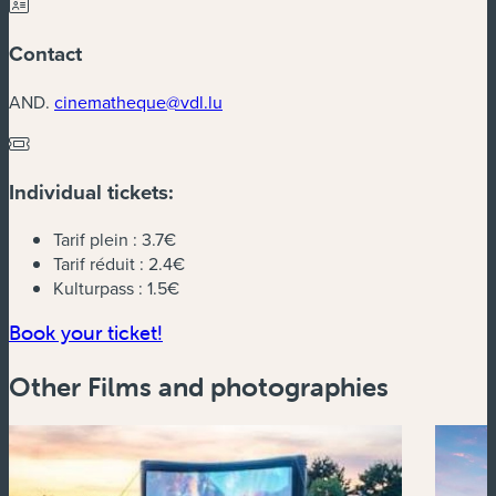
Contact
AND.
cinematheque@vdl.lu
Individual tickets:
Tarif plein :
3.7€
Tarif réduit :
2.4€
Kulturpass :
1.5€
(new window)
Book your ticket!
Other Films and photographies