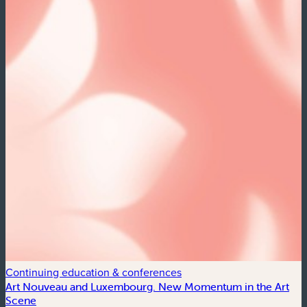
Continuing education & conferences
C
Art Nouveau and Luxembourg. New Momentum in the Art
A
Scene