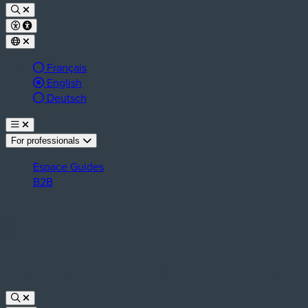
Français
Active language:
English
Deutsch
For professionals
Espace Guides
B2B