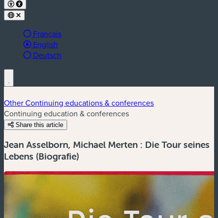
Français
Active language:
English
Deutsch
Other Continuing educations & conferences
Continuing education & conferences
Share this article
Jean Asselborn, Michael Merten : Die Tour seines
Lebens (Biografie)