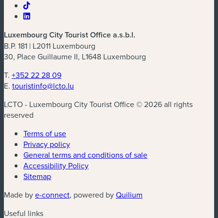
Luxembourg City Tourist Office a.s.b.l.
B.P. 181 | L2011 Luxembourg
30, Place Guillaume II, L1648 Luxembourg
T.
+352 22 28 09
E.
touristinfo@lcto.lu
LCTO - Luxembourg City Tourist Office © 2026 all rights
reserved
Terms of use
Privacy policy
General terms and conditions of sale
Accessibility Policy
Sitemap
(new window)
(new window)
Made by
e-connect
, powered by
Quilium
Useful links