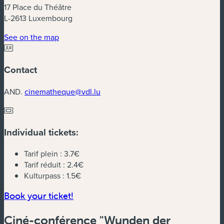
17 Place du Théâtre
L-2613 Luxembourg
(new window)
See on the map
Contact
AND.
cinematheque@vdl.lu
Individual tickets:
Tarif plein :
3.7€
Tarif réduit :
2.4€
Kulturpass :
1.5€
(new window)
Book your ticket!
Ciné-conférence "Wunden der